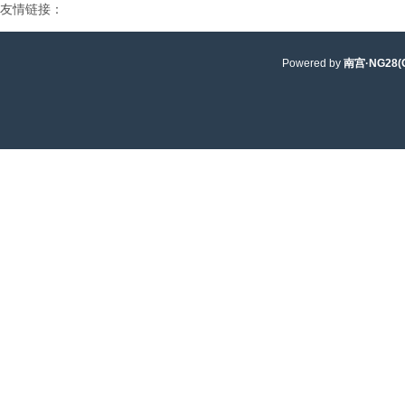
友情链接：
Powered by
南宫·NG28