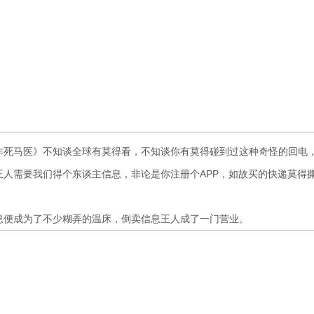
作死马医》不知谈全球有莫得看，不知谈你有莫得碰到过这种奇怪的回电
王人需要我们得个东谈主信息，非论是你注册个APP，如故买的快递莫得
息便成为了不少糊弄的温床，倒卖信息王人成了一门营业。