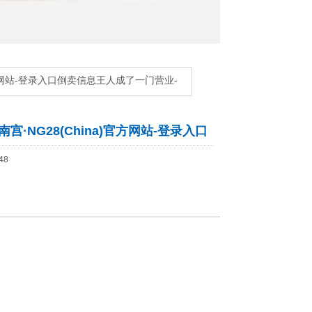
)官方网站-登录入口倒卖信息王人成了一门营业-
宫·NG28(China)官方网站-登录入口
48