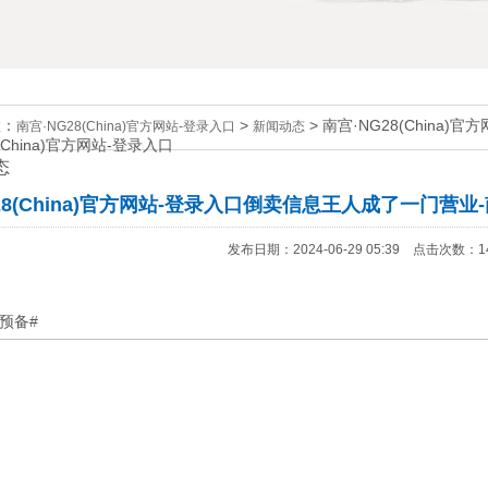
置：
>
> 南宫·NG28(China
南宫·NG28(China)官方网站-登录入口
新闻动态
(China)官方网站-登录入口
态
28(China)官方网站-登录入口倒卖信息王人成了一门营业-南
发布日期：2024-06-29 05:39 点击次数：1
预备#