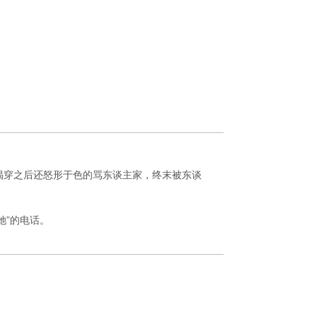
揭穿之后还怒形于色的骂东谈主家，终末被东谈
她”的电话。