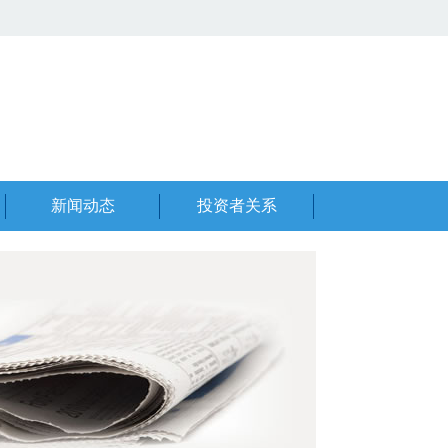
新闻动态
投资者关系