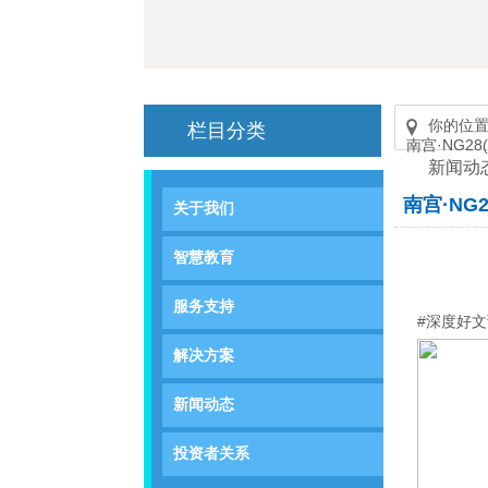
你的位
栏目分类
南宫·NG28
新闻动
南宫·NG
关于我们
智慧教育
服务支持
#深度好文
解决方案
新闻动态
投资者关系