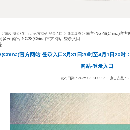
置：
>
> 南宫·NG28(China)
南宫·NG28(China)官方网站-登录入口
新闻动态
多云-南宫·NG28(China)官方网站-登录入口
态
8(China)官方网站-登录入口3月31日20时至4月1日20时：
网站-登录入口
发布日期：2025-03-31 09:29 点击次数：2