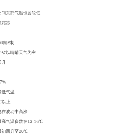
之间东部气温也曾较低
或霜冻
影响限制
全省以晴晴天气为主
回升
7%
最低气温
℃以上
也在波动中高涨
高气温多数在13-16℃
初回升至20℃