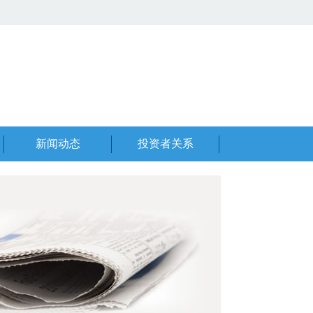
新闻动态
投资者关系