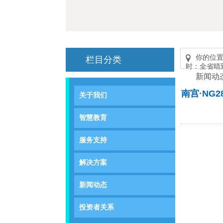
你的位
栏目分类
时：全省晴到
新闻动
南宫·NG2
关于我们
智慧教育
服务支持
解决方案
新闻动态
投资者关系