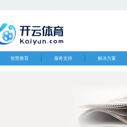
智慧教育
服务支持
解决方案