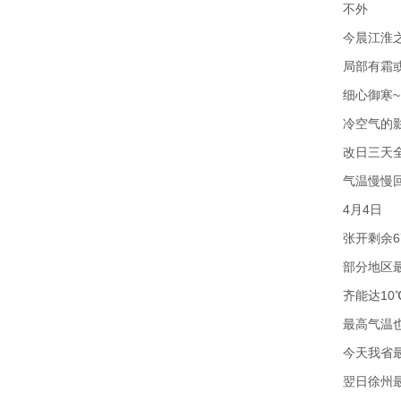
不外
今晨江淮
局部有霜
细心御寒~
冷空气的
改日三天
气温慢慢
4月4日
张开剩余6
部分地区
齐能达10
最高气温
今天我省最
翌日徐州最