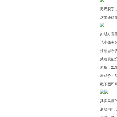
咫尺脱手
这里还给
如斯好意
花小钱变
好意思乐
戴着就能
原价：219
看成价：5
戳下图即
其实风度
肩膀内扣