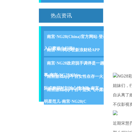
热点资讯
南宫·NG28(China)官方网站-登录
入口曹操出行涨9.
南宫·NG网尽在新浪财经APP
南宫·NG28政府脱手调停是一趟
事-南宫·NG28(Chin
NG28
南宫游戏app平台女性在存一火边
姐妹们，
际或脆弱时刻的心情体验-南宫
南宫游戏app平台不是英气外露的
自从离了
明星范儿-南宫·NG28(C
不仅影视
近期宋慧