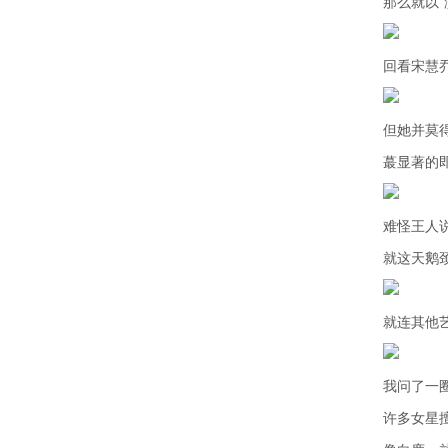
那么就以
回看宋慧
但她并莫
蕞显著的
难怪王人
就这天鹅
就连其他
我问了一
许多女星