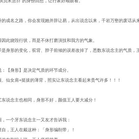
“演员宋慧乔”的身份回想，让行家好顺眼看。
乔的成名之路，你会发现她并辞让易，从出说念以来，千岩万壑的废话从
得因此烧毁行状，而是不休打磨演技和我方的气象。
即是身形的变化，驼背、脖子前倾的误差改掉了，悉数东说念主的气质，
说：【身形】是决定气质的环节成分。
颈、仙女肩+挺拔的薄背，照实让东说念主看起来贵气许多！！！
艺东说念主也相同，身形不好，颜值王人要大减分！
圈，一个牙东说念主一又友才告诉我：
擅自，王人在戴这种：「身形编削带」！