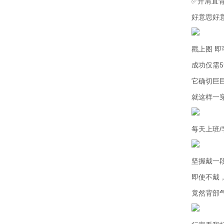
✅开肩直
好意思好意
戳上图 即
成功仅需5
它确切巨
就这样一
每天上班
坚握戴一
即使不戴
竟然背部