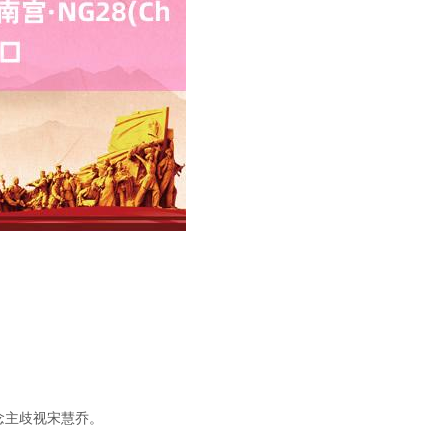
念主歧视宋慧乔。