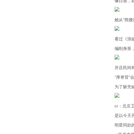
像白鹿，
她从“熊腰
看过《浪
编削身形，
并且民间
“厚脊背
为了躯壳
cr：北京
是以今天
明星同款