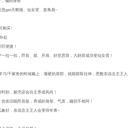
背，编削身形
思get天鹅颈、仙女背、直角肩~
可购买↑
9r起
巨巨便捷！
穿一拉一扣，昂首、挺、开肩、好意思背，大妈背成功变仙女背！
/学习/干家务的时候戴上，僵硬的肩部，就能获取拉伸，悉数东说念主王
段时刻，躯壳还会自主养成风尚！
，也依旧能昂首挺，养成的身形、气质，确切不相同！
气象好，东说念主王人会变得年青~