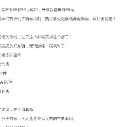
，基础款唯有59元成功，升级款也唯有69元。
姐妹们苦求到了粉丝福利，购买前先进群领券再购物，成功更优惠！
思艳的价钱，过了这个村就莫得这个店了！
好意思的好东西，无谓游移，买就对了！
姿矫姿护腰带
变气质
r/件
9r起/件
可购买
的要津，在于肩和颈。
，脖子前倾，王人是导致风度差的主要原因。