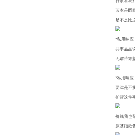
行家看我
蓝本是圆
是不是比
*私用响应
共事晶晶
无谓苦难坚
*私用响应
要津是不
护背这件
价钱我也
原基础款售