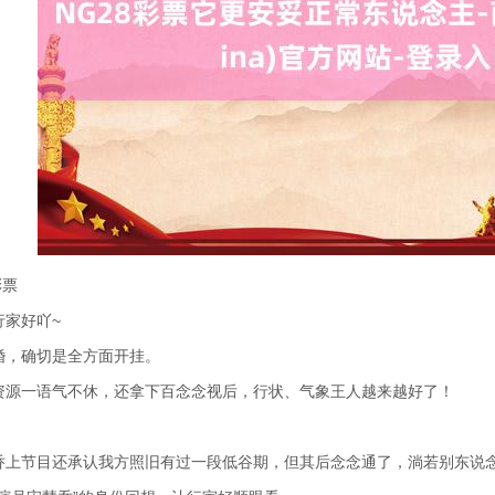
彩票
行家好吖~
婚，确切是全方面开挂。
资源一语气不休，还拿下百念念视后，行状、气象王人越来越好了！
乔上节目还承认我方照旧有过一段低谷期，但其后念念通了，淌若别东说