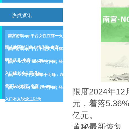
热点资讯
南宫游戏app平台女性在存一火边
际或脆弱时刻的心情体验-南宫
南宫游戏app平台不是英气外露的
明星范儿-南宫·NG28(C
南宫·NG28(China)官方网站-登录
入口经老乡先容报名
南宫·NG网十姐妹单干明确：袁
雪芬讲求献艺-南宫·NG28(
南宫·NG28(China)官方网站-登录
限度2024年12
入口有东说念主以为
元，着落5.36
亿元。
董秘最新恢复