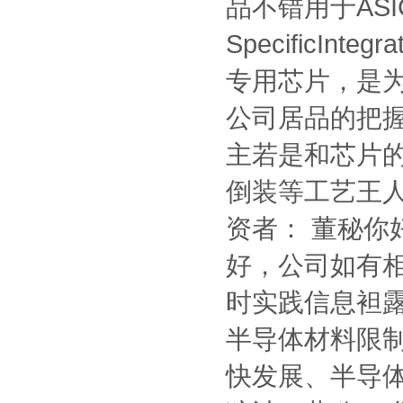
品不错用于ASIC芯
SpecificIn
专用芯片，是
公司居品的把
主若是和芯片
倒装等工艺王
资者： 董秘你
好，公司如有
时实践信息袒
半导体材料限制
快发展、半导