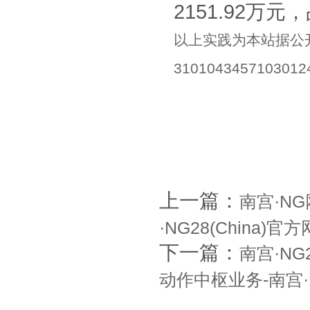
2151.92万元
以上实践为本站据公
3101043457103
上一篇：
南宫·N
·NG28(China)
下一篇：
南宫·NG
动作中枢业务-南宫·N