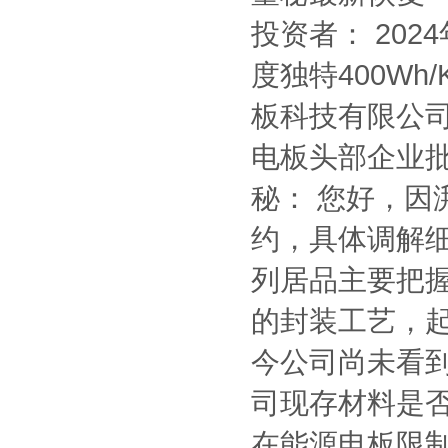
投资者： 20
度独特400Wh
板科技有限公
电板头部企业
秘： 您好，
约，具体调解
列居品主要把握
的封装工艺，
今公司尚未看
司现存材料是
在能源电板限