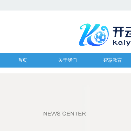
首页
关于我们
智慧教育