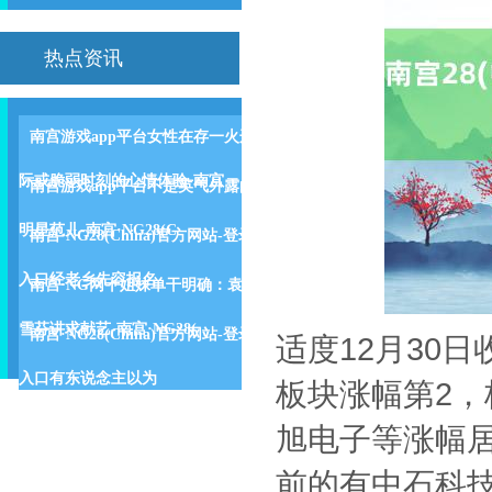
热点资讯
南宫游戏app平台女性在存一火边
际或脆弱时刻的心情体验-南宫
南宫游戏app平台不是英气外露的
明星范儿-南宫·NG28(C
南宫·NG28(China)官方网站-登录
入口经老乡先容报名
南宫·NG网十姐妹单干明确：袁
雪芬讲求献艺-南宫·NG28(
南宫·NG28(China)官方网站-登录
适度12月30
入口有东说念主以为
板块涨幅第2，
旭电子等涨幅居前
前的有中石科