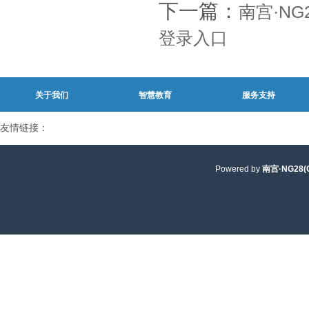
下一篇：
南宫·NG
登录入口
关于我们
智慧教育
服务支持
友情链接：
Powered by
南宫·NG28