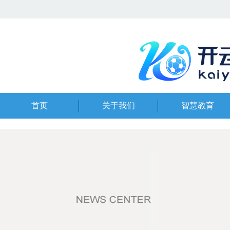
首页
关于我们
智慧教育