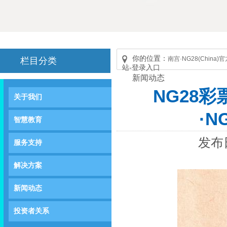
你的位置：
南宫·NG28(China
栏目分类
站-登录入口
新闻动态
NG28
关于我们
·N
智慧教育
发布日
服务支持
解决方案
新闻动态
投资者关系