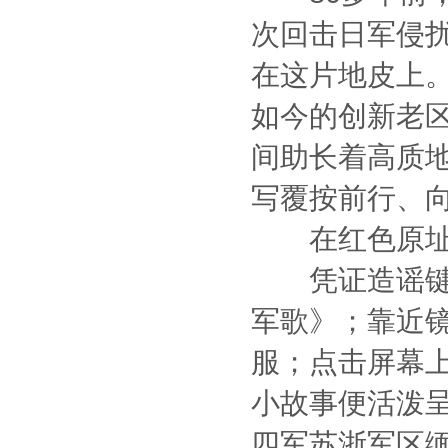
次回击日军侵
在这片地皮上
如今的创新老
间助长着高质
写覆按前行、
在红色原址
凭证造谣键盘
军歌》；靠近镜
服；点击屏幕上
小故事便活泼
四军苏浙军区