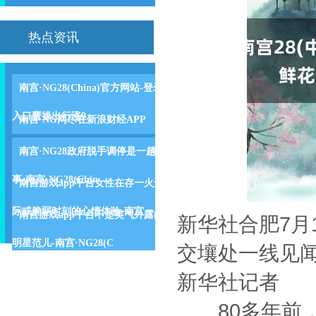
热点资讯
南宫·NG28(China)官方网站-登录
入口曹操出行涨9.
南宫·NG网尽在新浪财经APP
南宫·NG28政府脱手调停是一趟
事-南宫·NG28(Chin
南宫游戏app平台女性在存一火边
际或脆弱时刻的心情体验-南宫
南宫游戏app平台不是英气外露的
新华社合肥7月
明星范儿-南宫·NG28(C
交壤处一线见
新华社记者
80多年前，