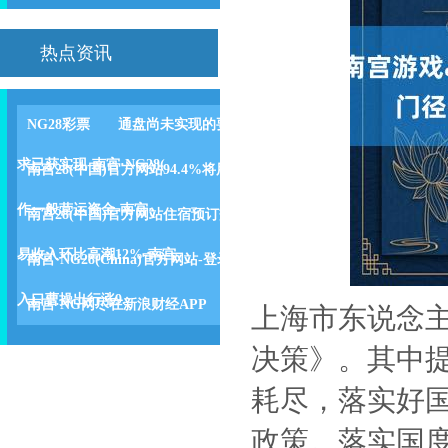
热点资讯
NG28彩票 通盘尚未实现的要
求已获实现-南宫·NG28(
南宫28(中国)官方网站94.4%将用
作一般营运资金-南宫·
南宫28(中国)官方网站住宿预订交
易收入环比高潮12%-南宫
南宫·NG28(China)官方网站-登录
入口曹操出行涨9.
南宫·NG网尽在新浪财经APP
上海市东说念
决策》。其中
耗尽，落实好
政策。落实国