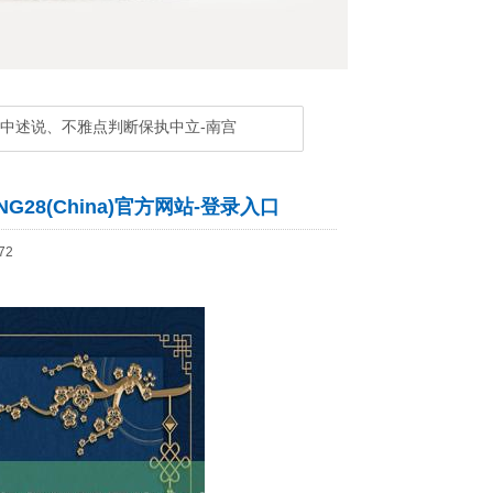
文中述说、不雅点判断保执中立-南宫
8(China)官方网站-登录入口
72