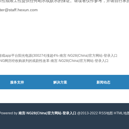
靠性或竣工性提供任何昭示或默示的保证。请读者仅作参考，并请自行承
ter@staff.hexun.com
戏app平台阳光电源(300274)涨超4%-南宫·NG28(China)官方网站-登录入口
NG网历经收购谈判的戏剧性改革-南宫·NG28(China)官方网站-登录入口
服务支持
解决方案
新闻动态
Powered by
南宫·NG28(China)官方网站-登录入口
@2013-2022
RSS地图
HTML地