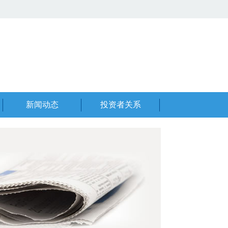
新闻动态
投资者关系