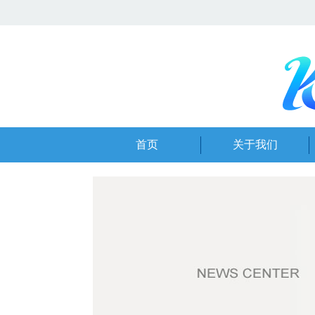
首页
关于我们