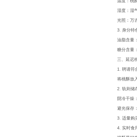
温度：桃
湿度：湿
光照：万
3. 身分特
油脂含量
糖分含量
三、延迟
1. 聘请
将桃酥放
2. 轨则
阴冷干燥
避光保存
3. 适量购
4. 实时食