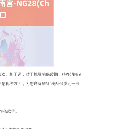
喜欢。相干词，对于桃酥的保质期，很多消耗者
忽视等方面，为您详备解答“桃酥保质期一般
存条款等。