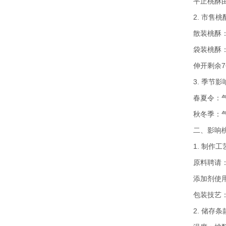
平正桃酥
2. 市售桃
散装桃酥
袋装桃酥
伸开剩余7
3. 季节影
春夏令：
秋冬季：
二、影响
1. 制作工
原料聘请
添加剂使
包装技艺
2. 储存条