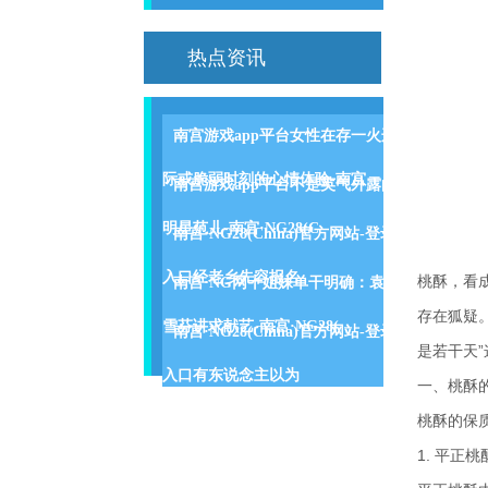
热点资讯
南宫游戏app平台女性在存一火边
际或脆弱时刻的心情体验-南宫
南宫游戏app平台不是英气外露的
明星范儿-南宫·NG28(C
南宫·NG28(China)官方网站-登录
入口经老乡先容报名
桃酥，看
南宫·NG网十姐妹单干明确：袁
存在狐疑
雪芬讲求献艺-南宫·NG28(
南宫·NG28(China)官方网站-登录
是若干天
入口有东说念主以为
一、桃酥
桃酥的保
1. 平正桃