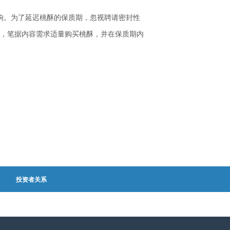
响。为了延迟桃酥的保质期，忽视聘请密封性
票，笔据内容需求适量购买桃酥，并在保质期内
投资者关系