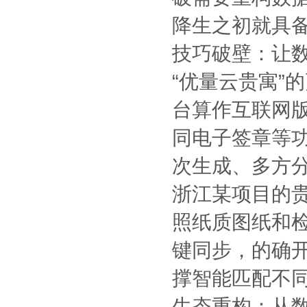
降生之初就具
技巧破壁：让数
“优量云贵寓”
台算作互联网
同电子签章等
次生成、多方分
浙江某项目的
照纸质图纸和检
键同步，的确
撑智能匹配不
生态重构：从