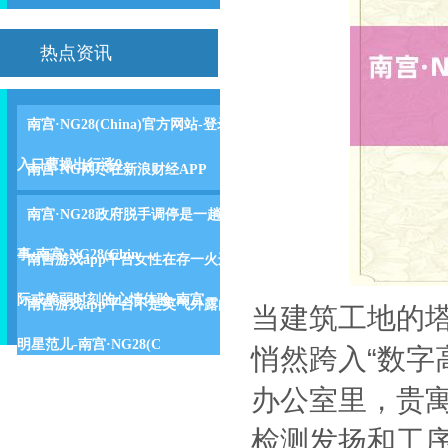
热点资讯
南宫·NG28(China)官方网站-登录
入口曹操出行涨9.
南宫·NG网尽在新浪财经APP
南宫·NG28政府脱手调停是一趟
事-南宫·NG28(Chin
南宫游戏app平台女性在存一火边
际或脆弱时刻的心情体验-南宫
南宫游戏app平台不是英气外露的
当建筑工地的
明星范儿-南宫·NG28(C
悄然跨入“数字
办公室里，贵
检测发扬和工序