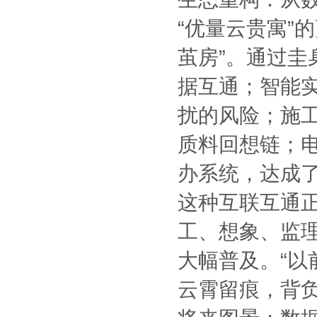
“优量云贵寓”
茧房”。通过
据互通；智能
扰的风险；施
质料回想链；
办系统，达成了
这种互联互通
工、想象、监
大幅普及。“以
云霄留痕，背