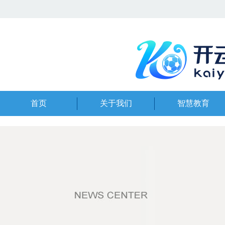
首页
关于我们
智慧教育