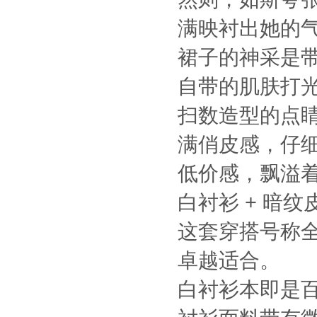
满映衬出她的
裙子的神采是带
自带的肌肤打
扫数造型的点
满俏皮感，仔
低价感，飘溢
白衬衫 + 暗
这套穿搭号称全
卓越适合。
白衬衫本即是