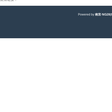
Powered by
南宫·NG28