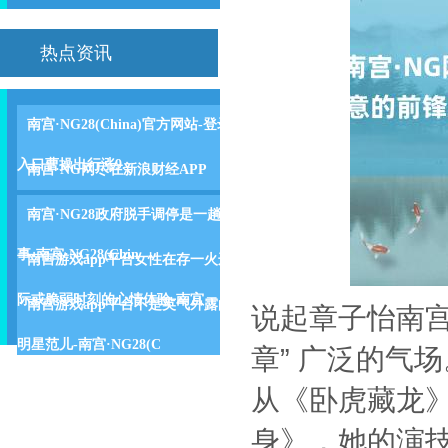
热点资讯
南宫·NG28(China)官方网站-登录
入口曹操出行涨9.
南宫·NG网尽在新浪财经APP
南宫·NG28政府脱手调停是一趟
事-南宫·NG28(Chin
南宫游戏app平台女性在存一火边
际或脆弱时刻的心情体验-南宫
南宫游戏app平台不是英气外露的
说起章子怡南宫
明星范儿-南宫·NG28(C
章” 广泛的气场
从《卧虎藏龙
身》，她的演技