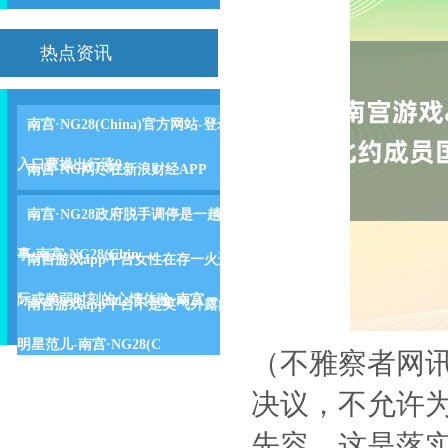
热点资讯
南宫·NG28(China)官方网站-登录
入口曹操出行涨9.
南宫·NG网尽在新浪财经APP
南宫·NG28政府脱手调停是一趟
事-南宫·NG28(Chin
南宫游戏app平台女性在存一火边
际或脆弱时刻的心情体验-南宫
南宫游戏app平台不是英气外露的
明星范儿-南宫·NG28(C
（不雅察者网讯
决议，不允许
先容，这是落