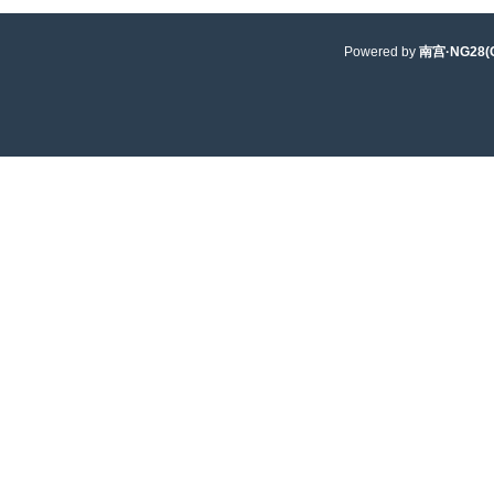
Powered by
南宫·NG28