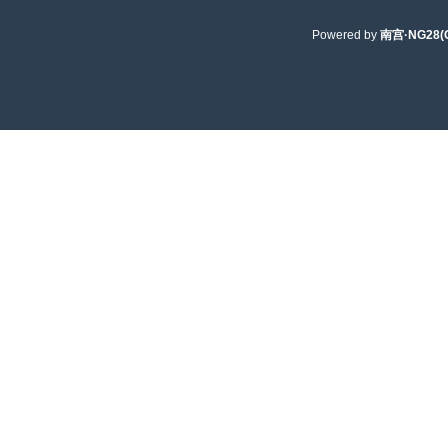
Powered by
南宫·NG28