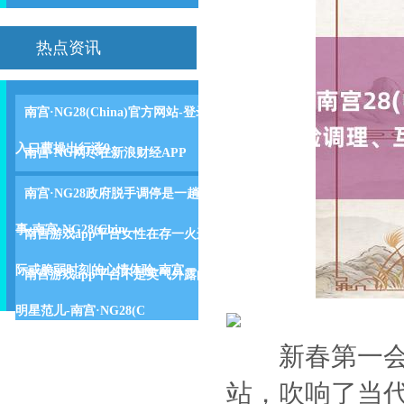
热点资讯
南宫·NG28(China)官方网站-登录
入口曹操出行涨9.
南宫·NG网尽在新浪财经APP
南宫·NG28政府脱手调停是一趟
事-南宫·NG28(Chin
南宫游戏app平台女性在存一火边
际或脆弱时刻的心情体验-南宫
南宫游戏app平台不是英气外露的
明星范儿-南宫·NG28(C
新春第一会把改
站，吹响了当