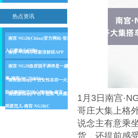
热点资讯
南宫·NG28(China)官方网站-登录
入口曹操出行涨9.
南宫·NG网尽在新浪财经APP
南宫·NG28政府脱手调停是一趟
事-南宫·NG28(Chin
南宫游戏app平台女性在存一火边
际或脆弱时刻的心情体验-南宫
南宫游戏app平台不是英气外露的
1月3日南宫·N
明星范儿-南宫·NG28(C
哥庄大集上格
说念主有意乘
货，还提前感