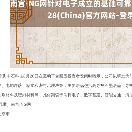
网讯 中石科技8月20日在互动平台回应投资者发问时暗示，公司以研发
护、电磁屏蔽、粘接和密封治理决策，主要居品包括高导热石墨居品、导热
粘剂材料及密封材料等，凡俗期骗于消耗电子、数字基建、智能交通、清
冠琳）南宫·NG网
北京市