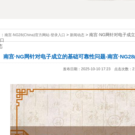
置：
>
> 南宫·NG网针对电子成立的
南宫·NG28(China)官方网站-登录入口
新闻动态
入口
态
南宫·NG网针对电子成立的基础可靠性问题-南宫·NG28(
发布日期：2025-10-10 17:23 点击次数：2